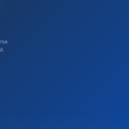
rse.
l.