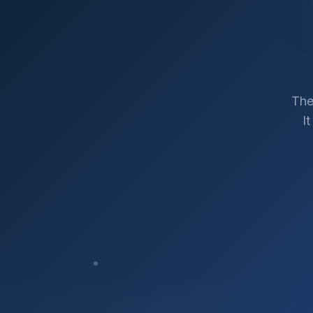
The
I