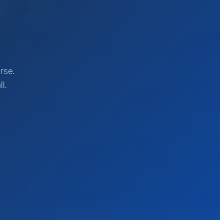
rse.
l.