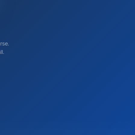
rse.
l.